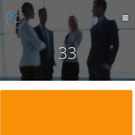
İçeriğe
geç
33