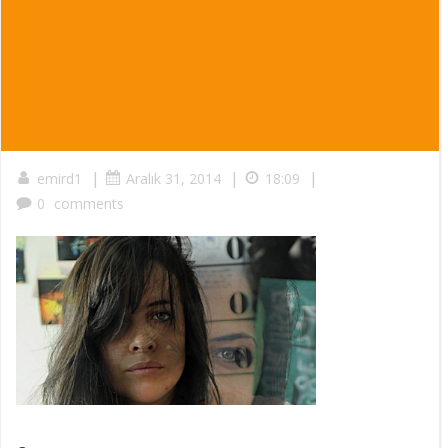
|
|
|
emird1
Aralık 31, 2014
18:09
0
comments