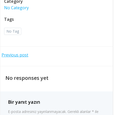
Category
No Category
Tags
No Tag
Post
Previous post
navigation
No responses yet
Bir yanıt yazın
E-posta adresiniz yayınlanmayacak.
Gerekli alanlar
*
ile