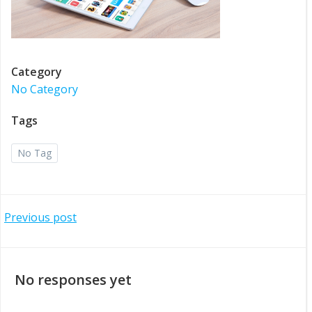
Category
No Category
Tags
No Tag
Post
Previous post
navigation
No responses yet