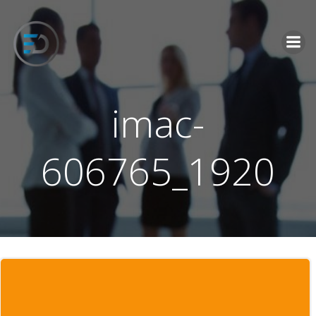
İçeriğe
geç
imac-
606765_1920