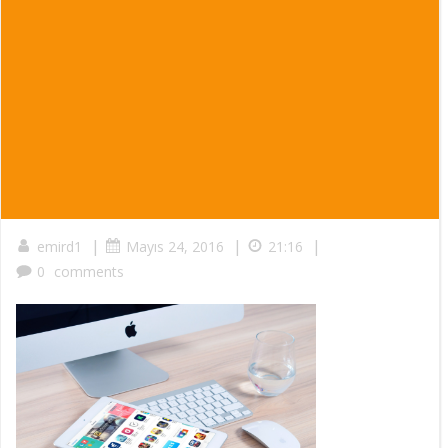
|
|
|
emird1
Mayıs 24, 2016
21:16
0
comments