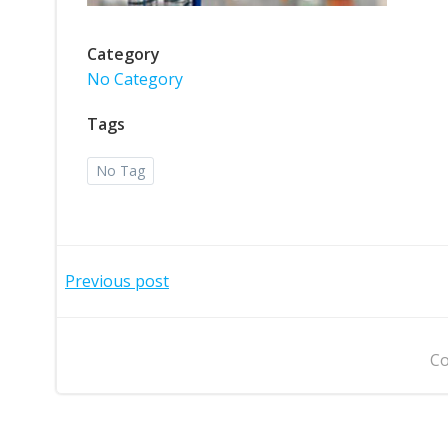
Category
No Category
Tags
No Tag
Post
Previous post
navigation
Co