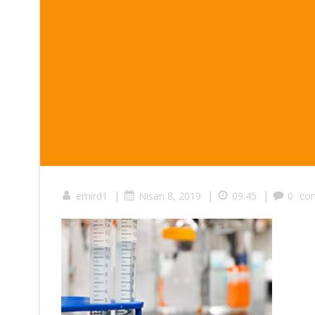
|
|
|
emird1
Nisan 8, 2019
09:45
0
co