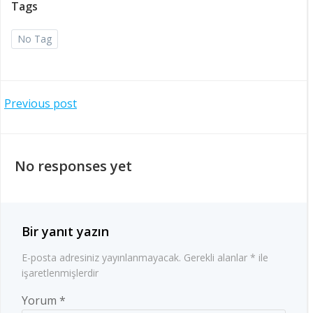
Tags
No Tag
Post
Previous post
navigation
No responses yet
Bir yanıt yazın
E-posta adresiniz yayınlanmayacak.
Gerekli alanlar
*
ile
işaretlenmişlerdir
Yorum
*