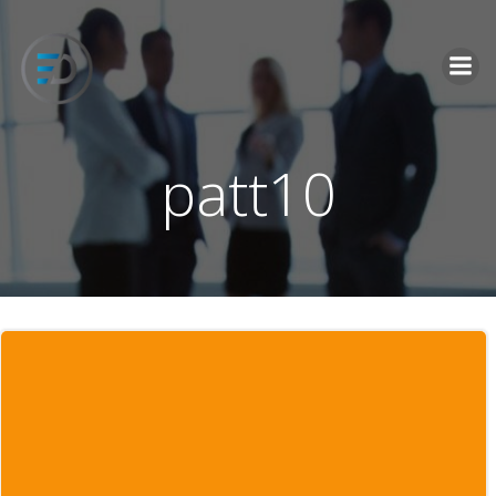
İçeriğe
geç
patt10