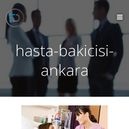
İçeriğe
geç
hasta-bakicisi-
ankara