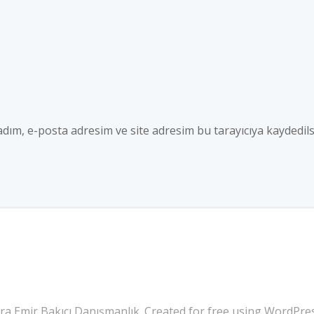
dım, e-posta adresim ve site adresim bu tarayıcıya kaydedils
a Emir Bakıcı Danışmanlık. Created for free using WordPr