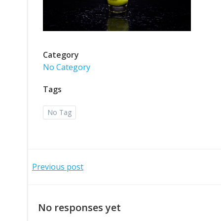
Category
No Category
Tags
No Tag
Post
Previous post
navigation
No responses yet