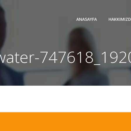
ANASAYFA
HAKKIMIZ
water-747618_192