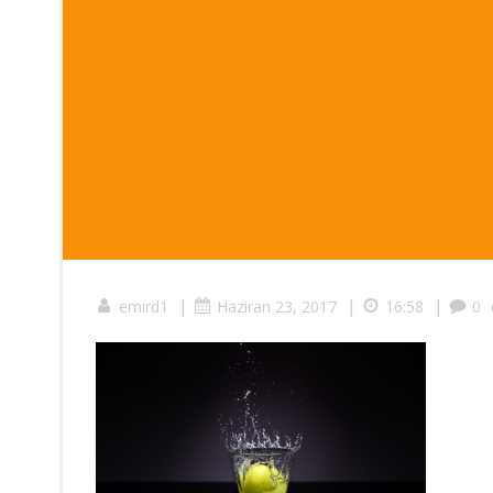
|
|
|
emird1
Haziran 23, 2017
16:58
0